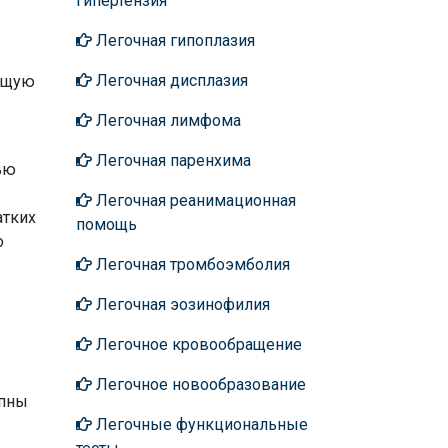
гипертензия
Легочная гипоплазия
Легочная дисплазия
яющую
Легочная лимфома
Легочная паренхима
лью
Легочная реанимационная
атких
помощь
о
Легочная тромбоэмболия
Легочная эозинофилия
Легочное кровообращение
Легочное новообразование
упны
Легочные функциональные