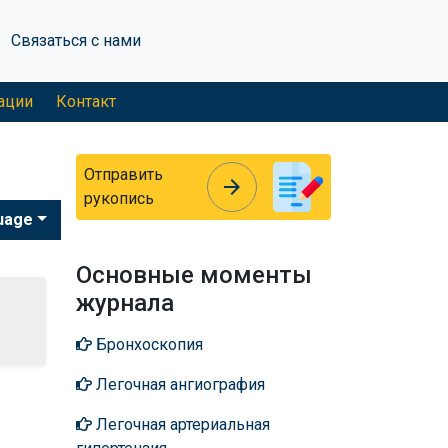
Связаться с нами
ации
Контакт
Отправить
arrow_forward
arrow_forward
рукопись
uage
Основные моменты
журнала
Бронхоскопия
Легочная ангиография
Легочная артериальная