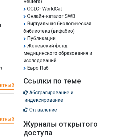
Reuters)
OCLC- WorldCat
Онлайн-каталог SWB
Виртуальная биологическая
ы
библиотека (вифабио)
Публикации
Женевский фонд
медицинского образования и
исследований
n
Евро Паб
Ссылки по теме
ктный
Абстрагирование и
индексирование
Оглавление
ктный
Журналы открытого
доступа