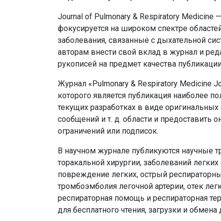
Journal of Pulmonary & Respiratory Medici
фокусируется на широком спектре областей
заболевания, связанные с дыхательной си
авторам внести свой вклад в журнал и ре
рукописей на предмет качества публикации
Журнал «Pulmonary & Respiratory Medicine 
которого является публикация наиболее по
текущих разработках в виде оригинальных с
сообщений и т. д. области и предоставить 
ограничений или подписок.
В научном журнале публикуются научные т
торакальной хирургии, заболеваний легких 
повреждение легких, острый респираторный
тромбоэмболия легочной артерии, отек легк
респираторная помощь и респираторная т
для бесплатного чтения, загрузки и обмена