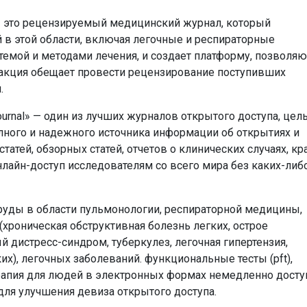
ne — это рецензируемый медицинский журнал, который
 в этой области, включая легочные и респираторные
стемой и методами лечения, и создает платформу, позвол
дакция обещает провести рецензирование поступивших
.
Journal» — один из лучших журналов открытого доступа, це
лного и надежного источника информации об открытиях и
татей, обзорных статей, отчетов о клинических случаях, кр
онлайн-доступ исследователям со всего мира без каких-либ
руды в области пульмонологии, респираторной медицины,
(хроническая обструктивная болезнь легких, острое
 дистресс-синдром, туберкулез, легочная гипертензия,
их), легочных заболеваний. функциональные тесты (pft),
ерапия для людей в электронных формах немедленно дост
 для улучшения девиза открытого доступа.