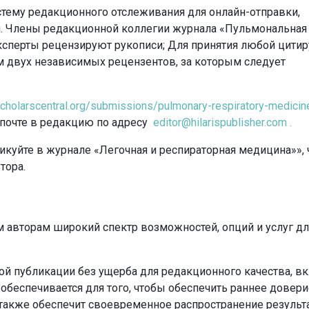
стему редакционного отслеживания для онлайн-отправки,
.
Члены редакционной коллегии журнала «Пульмональная
ксперты рецензируют рукописи;
Для принятия любой цити
м двух независимых рецензентов, за которым следует
cholarscentral.org/submissions/pulmonary-respiratory-medicin
 почте в редакцию по адресу
editor@hilarispublisher.com .
икуйте в журнале «Легочная и респираторная медицина»»,
тора.
ым авторам широкий спектр возможностей, опций и услуг дл
й публикации без ущерба для редакционного качества, в
 обеспечивается для того, чтобы обеспечить раннее довери
 также обеспечит своевременное распространение результ