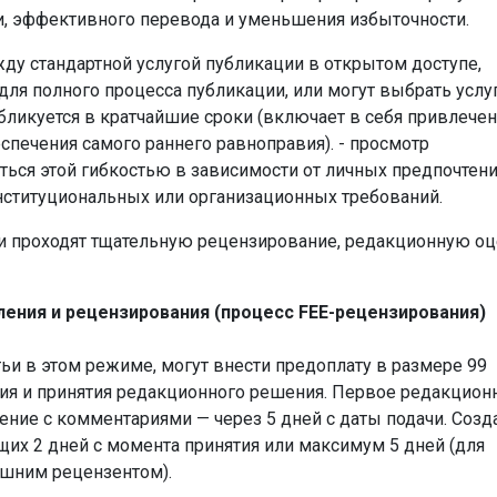
, эффективного перевода и уменьшения избыточности.
у стандартной услугой публикации в открытом доступе,
для полного процесса публикации, или могут выбрать услу
убликуется в кратчайшие сроки (включает в себя привлече
печения самого раннего равноправия). - просмотр
ься этой гибкостью в зависимости от личных предпочтени
нституциональных или организационных требований.
иси проходят тщательную рецензирование, редакционную о
ния и рецензирования (процесс FEE-рецензирования)
ьи в этом режиме, могут внести предоплату в размере 99
ия и принятия редакционного решения.
Первое редакцион
ение с комментариями — через 5 дней с даты подачи.
Созд
их 2 дней с момента принятия или максимум 5 дней (для
ешним рецензентом).