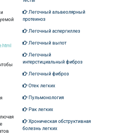
тесты
Легочный альвеолярный
 и
протеиноз
руемой
Легочный аспергиллез
Легочный выпот
e.html
Легочный
интерстициальный фиброз
 чтобы
Легочный фиброз
Отек легких
Пульмонология
я
Рак легких
ключая
Хроническая обструктивная
е
болезнь легких
атов