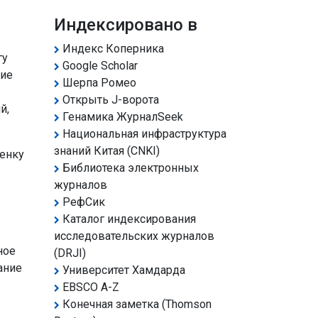
Индексировано в
Индекс Коперника
гу
Google Scholar
ние
Шерпа Ромео
Открыть J-ворота
й,
Генамика ЖурналSeek
Национальная инфраструктура
знаний Китая (CNKI)
ценку
Библиотека электронных
журналов
РефСик
Каталог индексирования
исследовательских журналов
ное
(DRJI)
ание
Университет Хамдарда
EBSCO A-Z
Конечная заметка (Thomson