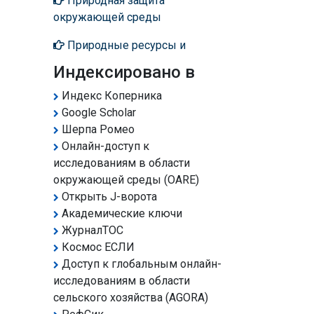
Природная защита
окружающей среды
Природные ресурсы и
ископаемые
Индексировано в
Процесс вымирания видов
Индекс Коперника
Google Scholar
Разнообразие и
Шерпа Ромео
продовольственная
Онлайн-доступ к
безопасность
исследованиям в области
окружающей среды (OARE)
Разнообразие лесов
Открыть J-ворота
Разнообразие насекомых
Академические ключи
ЖурналТОС
Разнообразие почв
Космос ЕСЛИ
Доступ к глобальным онлайн-
Разнообразие растений
исследованиям в области
Растения и животные,
сельского хозяйства (AGORA)
находящиеся под угрозой