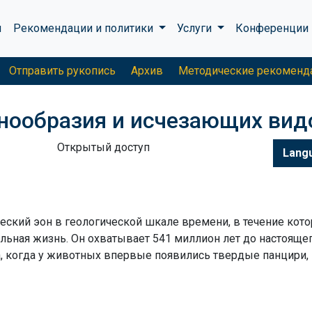
ы
Рекомендации и политики
Услуги
Конференции
Отправить рукопись
Архив
Методические рекоменд
нообразия и исчезающих вид
Открытый доступ
Lang
еский эон в геологической шкале времени, в течение кото
ельная жизнь.
Он охватывает 541 миллион лет до настояще
а, когда у животных впервые появились твердые панцири,