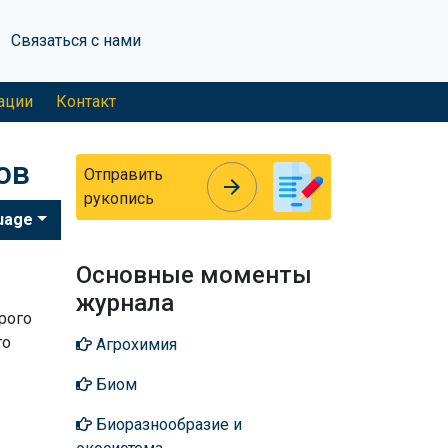
Связаться с нами
ации
Контакт
ов
Отправить
arrow_forward
arrow_forward
рукопись
uage
Основные моменты
журнала
рого
го
Агрохимия
Биом
Биоразнообразие и