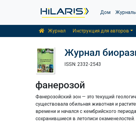
Дом
Журнал
Журнал
Инструкция для авторов
Журнал биораз
ISSN: 2332-2543
фанерозой
Фанерозойский эон — это текущий геологич
существовала обильная животная и растит
времени и начался с кембрийского период
сохранившиеся в летописи окаменелостей.