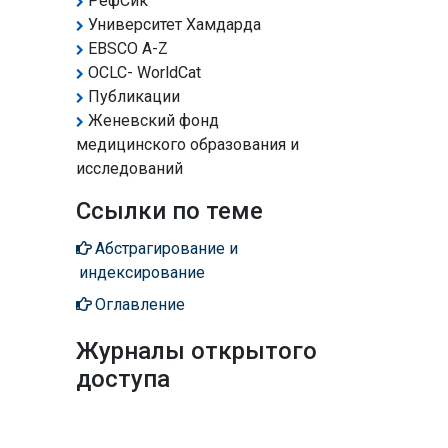
РефСик
исчезновения
Университет Хамдарда
EBSCO A-Z
Решение по сохранению
OCLC- WorldCat
биоразнообразия
Публикации
Женевский фонд
Сельскохозяйственное
разнообразие
медицинского образования и
исследований
Сохранение
Ссылки по теме
биоразнообразия
Сохранение
Абстрагирование и
биоразнообразия
индексирование
Оглавление
Сохранение генетического
разнообразия
Журналы открытого
доступа
Социально-экономический
Среда
Генетика и молекулярная
биология